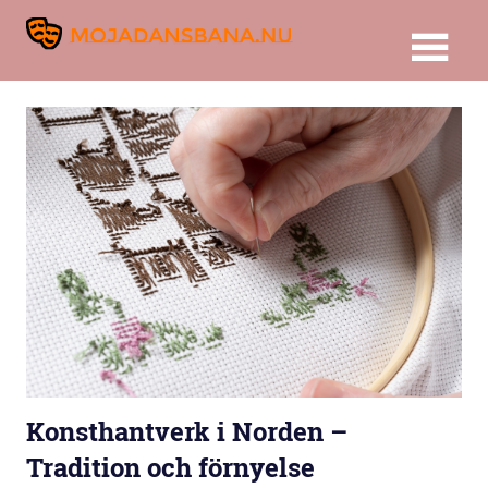
Skip
Mojadansba
to
content
om
ämnet
kultur
och
kultur
i
olika
länder
Konsthantverk i Norden –
Tradition och förnyelse