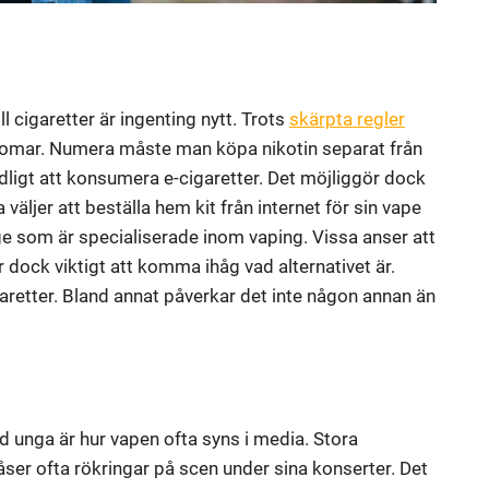
ll cigaretter är ingenting nytt. Trots
skärpta regler
domar. Numera måste man köpa nikotin separat från
ndligt att konsumera e-cigaretter. Det möjliggör dock
äljer att beställa hem kit från internet för sin vape
ige som är specialiserade inom vaping. Vissa anser att
r dock viktigt att komma ihåg vad alternativet är.
garetter. Bland annat påverkar det inte någon annan än
and unga är hur vapen ofta syns i media. Stora
ser ofta rökringar på scen under sina konserter. Det