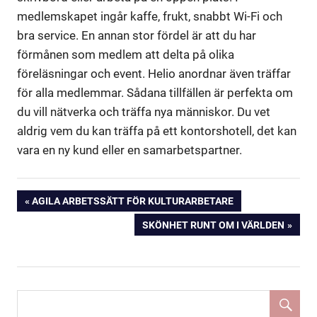
medlemskapet ingår kaffe, frukt, snabbt Wi-Fi och
bra service. En annan stor fördel är att du har
förmånen som medlem att delta på olika
föreläsningar och event. Helio anordnar även träffar
för alla medlemmar. Sådana tillfällen är perfekta om
du vill nätverka och träffa nya människor. Du vet
aldrig vem du kan träffa på ett kontorshotell, det kan
vara en ny kund eller en samarbetspartner.
Inläggsnavigering
PREVIOUS
AGILA ARBETSSÄTT FÖR KULTURARBETARE
POST:
NEXT
SKÖNHET RUNT OM I VÄRLDEN
POST: