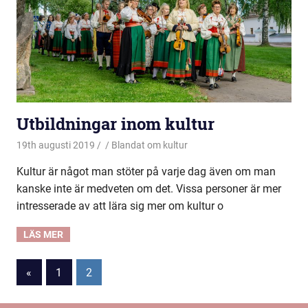
Utbildningar inom kultur
19th augusti 2019
Blandat om kultur
Kultur är något man stöter på varje dag även om man
kanske inte är medveten om det. Vissa personer är mer
intresserade av att lära sig mer om kultur o
Sidnumrering
Previous
«
1
2
Posts
för